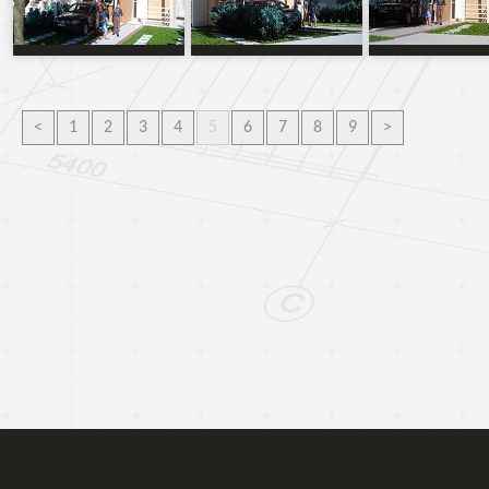
<
1
2
3
4
5
6
7
8
9
>